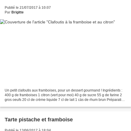
Publié le 21/07/2017 à 10:07
Par
Brigitte
Un petit clafoutis aux framboises, pour un dessert gourmand ! Ingrédients :
400 g de framboises 1 citron (vert pour moi) 40 g de sucre 55 g de farine 2
gros oeufs 20 cl de crème liquide 7 cl de lait 1 càs de rhum brun Préparation
: Préchauffer le four...
Tarte pistache et framboise
Publié le 13/06/2017 à 18:04