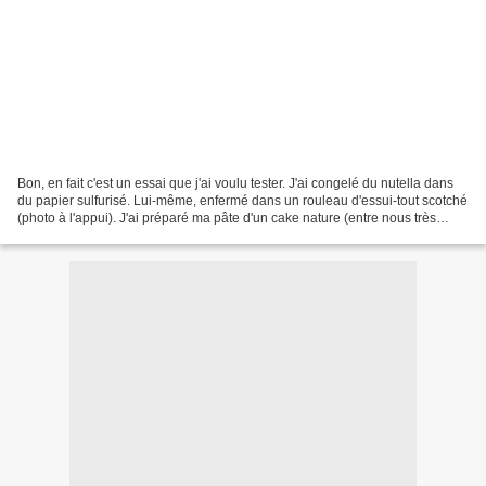
Bon, en fait c'est un essai que j'ai voulu tester. J'ai congelé du nutella dans
du papier sulfurisé. Lui-même, enfermé dans un rouleau d'essui-tout scotché
(photo à l'appui). J'ai préparé ma pâte d'un cake nature (entre nous très
bon). J'ai versé un peu...