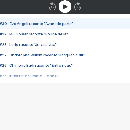
#30 : Eve Angeli raconte "Avant de partir"
#29 : MC Solaar raconte "Bouge de là"
28 : Lorie raconte "Je vais vite"
#27 : Christophe Willem raconte "Jacques a dit"
#26 : Chimène Badi raconte "Entre nous"
#25 : Indochine raconte "3e sexe"
#24 : Zaho raconte "C'est chelou"
#23 : Patrick Bruel raconte "Au café des délices"
#22 : Kyo raconte "Le chemin"
#21 : Nolwenn Leroy raconte "Cassé"
#20 : Patrick Hernandez raconte "Born to be alive"