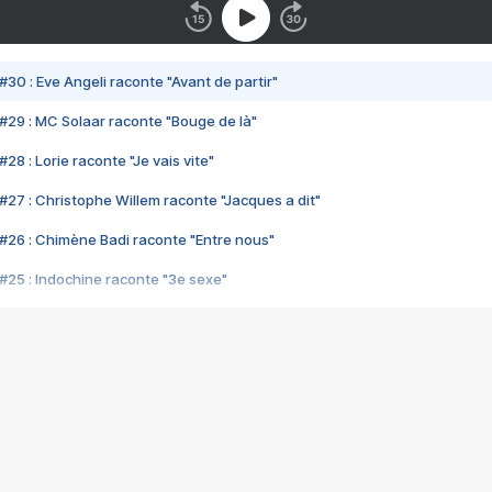
#30 : Eve Angeli raconte "Avant de partir"
#29 : MC Solaar raconte "Bouge de là"
28 : Lorie raconte "Je vais vite"
#27 : Christophe Willem raconte "Jacques a dit"
#26 : Chimène Badi raconte "Entre nous"
#25 : Indochine raconte "3e sexe"
#24 : Zaho raconte "C'est chelou"
#23 : Patrick Bruel raconte "Au café des délices"
#22 : Kyo raconte "Le chemin"
#21 : Nolwenn Leroy raconte "Cassé"
#20 : Patrick Hernandez raconte "Born to be alive"