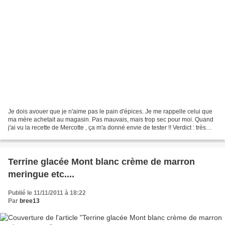
Je dois avouer que je n'aime pas le pain d'épices. Je me rappelle celui que
ma mère achetait au magasin. Pas mauvais, mais trop sec pour moi. Quand
j'ai vu la recette de Mercotte , ça m'a donné envie de tester !! Verdict : très
bon, très tendre, pas sec...
Terrine glacée Mont blanc crème de marron
meringue etc....
Publié le 11/11/2011 à 18:22
Par
bree13