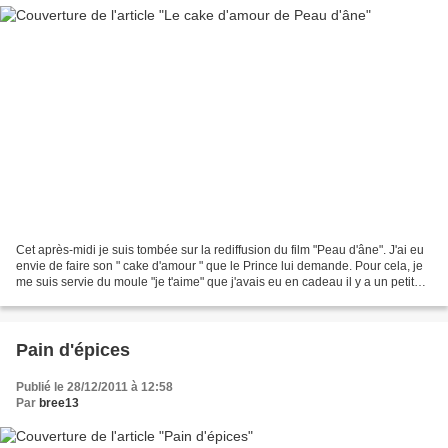
Cet après-midi je suis tombée sur la rediffusion du film "Peau d'âne". J'ai eu
envie de faire son " cake d'amour " que le Prince lui demande. Pour cela, je
me suis servie du moule "je t'aime" que j'avais eu en cadeau il y a un petit
moment déjà. Ah !...
Pain d'épices
Publié le 28/12/2011 à 12:58
Par
bree13