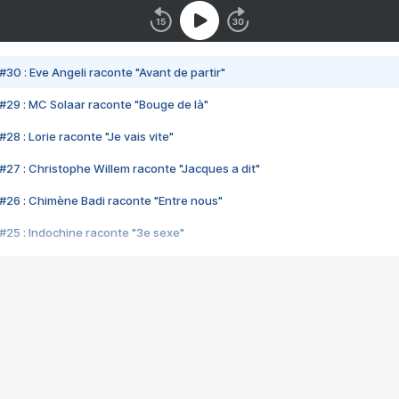
#30 : Eve Angeli raconte "Avant de partir"
#29 : MC Solaar raconte "Bouge de là"
28 : Lorie raconte "Je vais vite"
#27 : Christophe Willem raconte "Jacques a dit"
#26 : Chimène Badi raconte "Entre nous"
#25 : Indochine raconte "3e sexe"
#24 : Zaho raconte "C'est chelou"
#23 : Patrick Bruel raconte "Au café des délices"
#22 : Kyo raconte "Le chemin"
#21 : Nolwenn Leroy raconte "Cassé"
#20 : Patrick Hernandez raconte "Born to be alive"