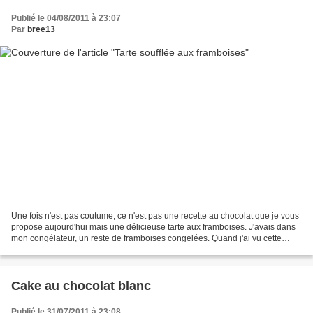
Publié le 04/08/2011 à 23:07
Par
bree13
Une fois n'est pas coutume, ce n'est pas une recette au chocolat que je vous
propose aujourd'hui mais une délicieuse tarte aux framboises. J'avais dans
mon congélateur, un reste de framboises congelées. Quand j'ai vu cette
recette chez 1,2,3,4 filles...
Cake au chocolat blanc
Publié le 31/07/2011 à 23:08