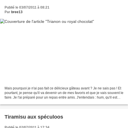
Publié le 03/07/2011 à 08:21
Par
bree13
Mais pourquoi je n'ai pas fait ce délicieux gâteau avant ? Je ne sais pas ! Et
pourtant, je pense qu'il va devenir un de mes favoris et que je vais souvent le
faire. Je l'ai préparé pour un repas entre amis. J'entendais : hum, qu'il est
bon ! Cette mousse...
Tiramisu aux spéculoos
Publié le 02/07/2011 à 17:34