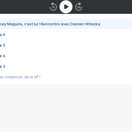
bey Maguire, c'est lui ! Rencontre avec Damien Witecka
e 6
e 5
e 4
e 3
s créatrices de la VF !
e 2
e 1
e Mektoub My Love arrive enfin ! Rencontre avec Shaïn Boumedine et Sal
i : après Toni en famille
elle réalise le bouleversant Dites lui que je l'aime