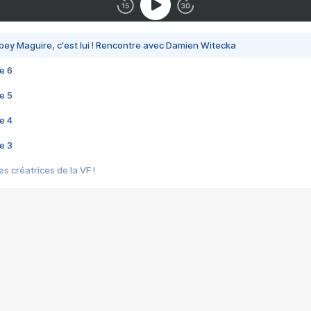
bey Maguire, c'est lui ! Rencontre avec Damien Witecka
e 6
e 5
e 4
e 3
s créatrices de la VF !
e 2
e 1
e Mektoub My Love arrive enfin ! Rencontre avec Shaïn Boumedine et Sal
i : après Toni en famille
elle réalise le bouleversant Dites lui que je l'aime