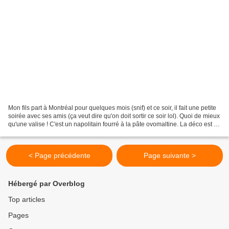
Mon fils part à Montréal pour quelques mois (snif) et ce soir, il fait une petite
soirée avec ses amis (ça veut dire qu'on doit sortir ce soir lol). Quoi de mieux
qu'une valise ! C'est un napolitain fourré à la pâte ovomaltine. La déco est en
pâte d'amande...
< Page précédente
Page suivante >
Hébergé par Overblog
Top articles
Pages