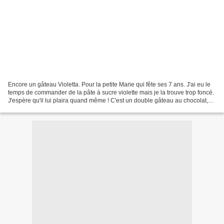
Encore un gâteau Violetta. Pour la petite Marie qui fête ses 7 ans. J'ai eu le
temps de commander de la pâte à sucre violette mais je la trouve trop foncé.
J'espère qu'il lui plaira quand même ! C'est un double gâteau au chocolat,
fourré de pâte à tartiner...