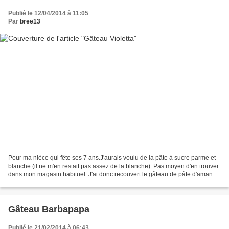
Publié le 12/04/2014 à 11:05
Par
bree13
Pour ma nièce qui fête ses 7 ans.J'aurais voulu de la pâte à sucre parme et
blanche (il ne m'en restait pas assez de la blanche). Pas moyen d'en trouver
dans mon magasin habituel. J'ai donc recouvert le gâteau de pâte d'amande
et j'ai peint les bords...
Gâteau Barbapapa
Publié le 21/02/2014 à 06:43