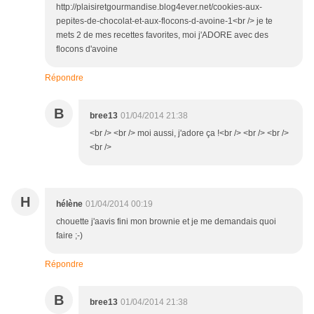
http://plaisiretgourmandise.blog4ever.net/cookies-aux-
pepites-de-chocolat-et-aux-flocons-d-avoine-1<br /> je te
mets 2 de mes recettes favorites, moi j'ADORE avec des
flocons d'avoine
Répondre
B
bree13
01/04/2014 21:38
<br /> <br /> moi aussi, j'adore ça !<br /> <br /> <br />
<br />
H
hélène
01/04/2014 00:19
chouette j'aavis fini mon brownie et je me demandais quoi
faire ;-)
Répondre
B
bree13
01/04/2014 21:38