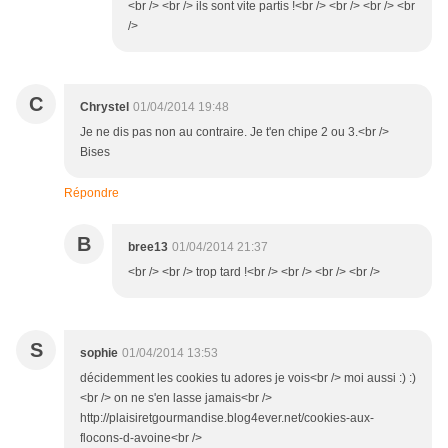
<br /> <br /> ils sont vite partis !<br /> <br /> <br /> <br
/>
C
Chrystel
01/04/2014 19:48
Je ne dis pas non au contraire. Je t'en chipe 2 ou 3.<br />
Bises
Répondre
B
bree13
01/04/2014 21:37
<br /> <br /> trop tard !<br /> <br /> <br /> <br />
S
sophie
01/04/2014 13:53
décidemment les cookies tu adores je vois<br /> moi aussi :) :)
<br /> on ne s'en lasse jamais<br />
http://plaisiretgourmandise.blog4ever.net/cookies-aux-
flocons-d-avoine<br />