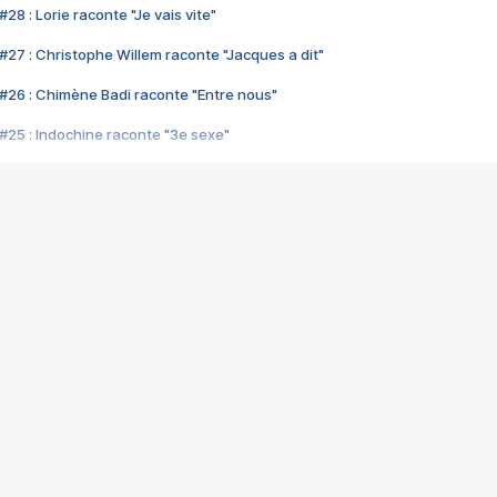
28 : Lorie raconte "Je vais vite"
#27 : Christophe Willem raconte "Jacques a dit"
#26 : Chimène Badi raconte "Entre nous"
#25 : Indochine raconte "3e sexe"
#24 : Zaho raconte "C'est chelou"
#23 : Patrick Bruel raconte "Au café des délices"
#22 : Kyo raconte "Le chemin"
#21 : Nolwenn Leroy raconte "Cassé"
#20 : Patrick Hernandez raconte "Born to be alive"
#19 : Lorie raconte "Près de moi"
#18 : Michael Jones raconte "A nos actes manqués" (avec Jean-Jacque
#17 : Khaled raconte "Aïcha"
#16 : Corneille raconte "Parce qu'on vient de loin"