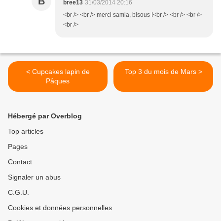
B
bree13
31/03/2014 20:16
<br /> <br /> merci samia, bisous !<br /> <br /> <br />
<br />
< Cupcakes lapin de
Top 3 du mois de Mars >
Pâques
Hébergé par Overblog
Top articles
Pages
Contact
Signaler un abus
C.G.U.
Cookies et données personnelles