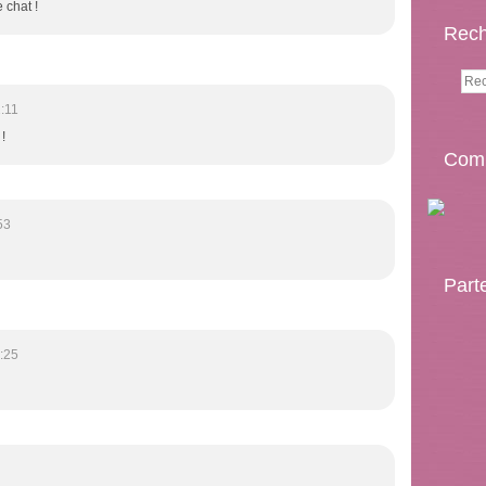
 chat !
Rech
:11
!
Comp
53
Part
:25