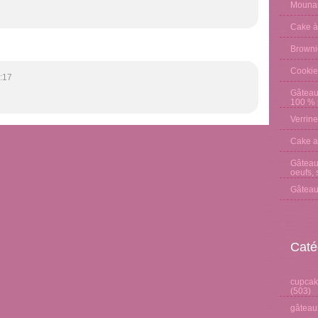
Mounas
Cake à
Browni
Cookie
:17
Gâteau
100 % p
Verrine
Cake a
Gâteau 
oeufs, 
Gâteau
Caté
cupcake
(503)
gâteaux