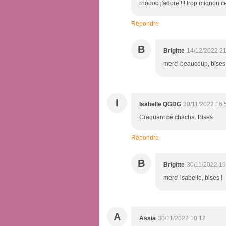
rhoooo j'adore !!! trop mignon ce
Répondre
B
Brigitte
14/12/2022 21
merci beaucoup, bises 
I
Isabelle QGDG
30/11/2022 16:
Craquant ce chacha. Bises
Répondre
B
Brigitte
30/11/2022 19
merci isabelle, bises !
A
Assia
30/11/2022 10:12