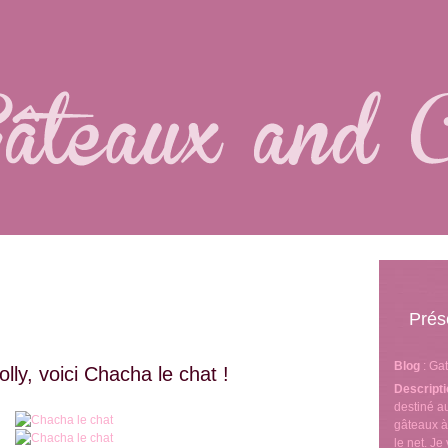
Prés
Blog
: Ga
ly, voici Chacha le chat !
Descript
destiné 
gâteaux à
le net. J