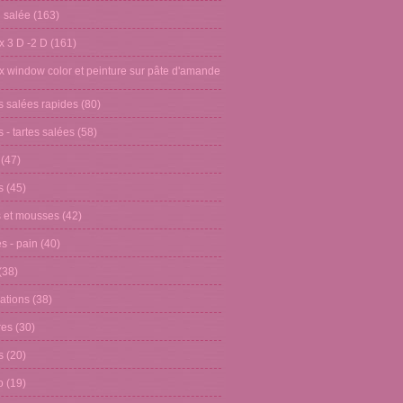
n salée
(163)
x 3 D -2 D
(161)
x window color et peinture sur pâte d'amande
s salées rapides
(80)
 - tartes salées
(58)
(47)
s
(45)
 et mousses
(42)
s - pain
(40)
(38)
ations
(38)
res
(30)
s
(20)
o
(19)