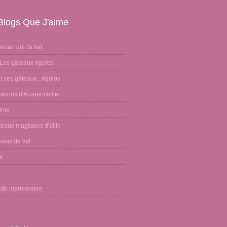
Blogs Que J'aime
aman qui l'a fait
Les gâteaux rigolos
 ses gâteaux...rigolos
ations d'Arquencielle
sime
teaux magiques d'alilo
eaux de val
l
n
g de marieambre