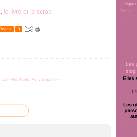
quelques
e,
le livre et le scrap
Contact
Repost
0
Les 
blog 
Elles 
livre - Père-Noël...
Molly la souris >>
L1
Les ut
pers
aut