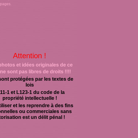
 pages.
Attention !
photos et idées originales de ce
ne sont pas libres de droits !!!!
sont protégées par les textes de
lois
11-1 et L123-1 du code de la
propriété intellectuelle !
iliser et les reprendre à des fins
onnelles ou commerciales sans
orisation est un délit pénal !