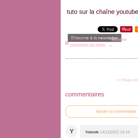
tuto sur la chaîne youtub
S'inscrire à la newsletter
Published by Brigitte
-
dans
bricolage
commenter cet article
…
<< Pliage de 
commentaires
Ajouter un commentaire
Y
Yolande
14/12/2022 16:18