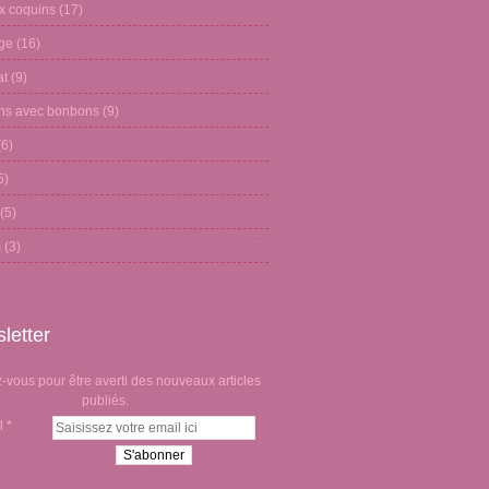
x coquins
(17)
age
(16)
at
(9)
ons avec bonbons
(9)
6)
5)
(5)
s
(3)
letter
vous pour être averti des nouveaux articles
publiés.
l