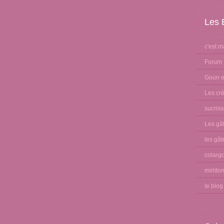
Les 
c'est m
Forum 
Goun et
Les cré
sucris
Les gâ
les gât
colargo
mirlito
le blo