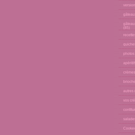
versio
gâteau
gâteau
(85)
recette
quiches
photos
apéritif
crèmes
brioche
autres
vos cré
confitu
salade
Cooke