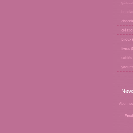
gâteau
bricol
chocol
créati
bijoux
(
livres
(
sablés
yaourt
News
Abonnez-
Emai