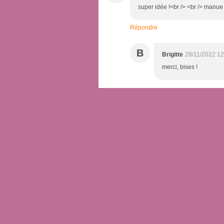
super idée !<br /> <br /> manue
Répondre
B
Brigitte
28/11/2022 12
merci, bises !