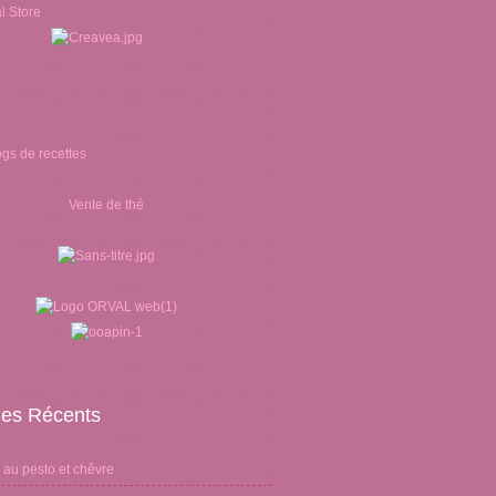
Vente de thé
cles Récents
 au pesto et chêvre