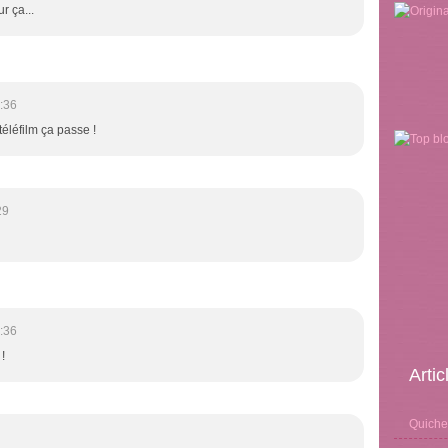
r ça...
:36
éléfilm ça passe !
29
:36
!
Arti
Quiche