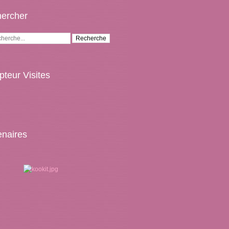
ercher
teur Visites
enaires