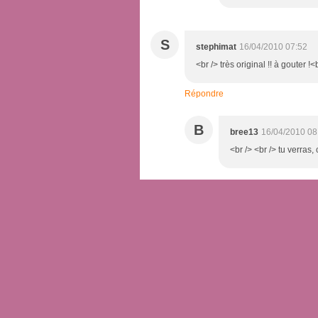
S
stephimat
16/04/2010 07:52
<br /> très original !! à gouter !
Répondre
B
bree13
16/04/2010 08
<br /> <br /> tu verras, 