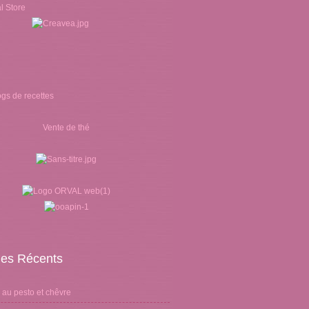
Vente de thé
cles Récents
 au pesto et chêvre