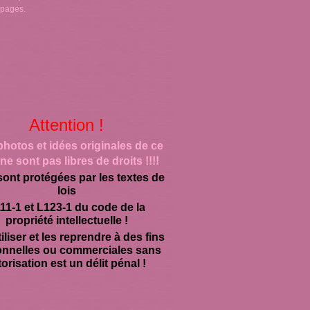
 pages.
Attention !
photos et idées originales de ce
ne sont pas libres de droits !!!!
sont protégées par les textes de
lois
11-1 et L123-1 du code de la
propriété intellectuelle !
iliser et les reprendre à des fins
onnelles ou commerciales sans
orisation est un délit pénal !