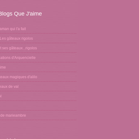
Blogs Que J'aime
aman qui l'a fait
Les gâteaux rigolos
 ses gâteaux...rigolos
ations d'Arquencielle
sime
teaux magiques d'alilo
eaux de val
l
n
g de marieambre