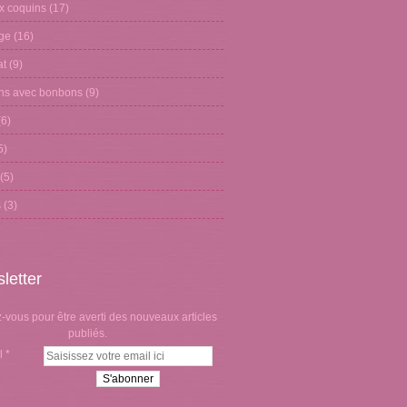
x coquins
(17)
age
(16)
at
(9)
ons avec bonbons
(9)
6)
5)
(5)
s
(3)
letter
vous pour être averti des nouveaux articles
publiés.
l