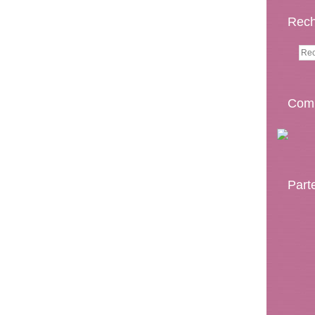
Rech
Comp
Part