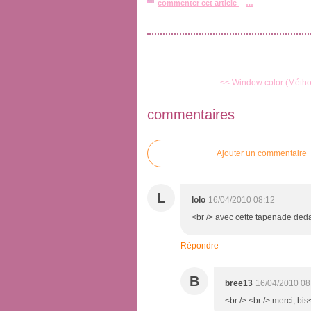
commenter cet article
…
<< Window color (Méth
commentaires
Ajouter un commentaire
L
lolo
16/04/2010 08:12
<br /> avec cette tapenade deda
Répondre
B
bree13
16/04/2010 08
<br /> <br /> merci, bis