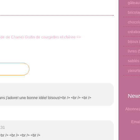
gâteau
bricol
chocol
créati
ode de Chane)
Gratin de courgettes et chèvre >>
bijoux
(
livres
(
sablés
yaourt
News
ns j'adore! une bonne idée! bisous!<br /> <br /> <br />
Abonnez-
Emai
:31
<br /> <br /> <br /> <br />