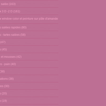
n salée
(163)
x 3 D -2 D
(161)
x window color et peinture sur pâte d'amande
s salées rapides
(80)
 - tartes salées
(58)
(47)
s
(45)
 et mousses
(42)
s - pain
(40)
(38)
ations
(38)
res
(30)
s
(20)
o
(19)