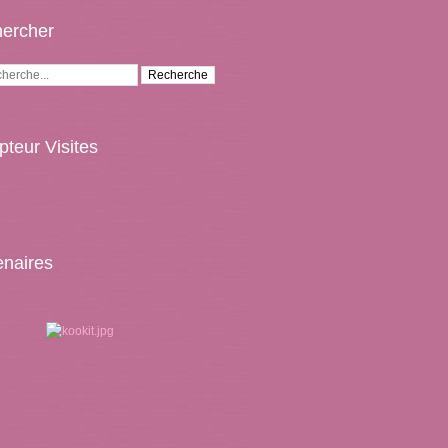
ercher
teur Visites
enaires