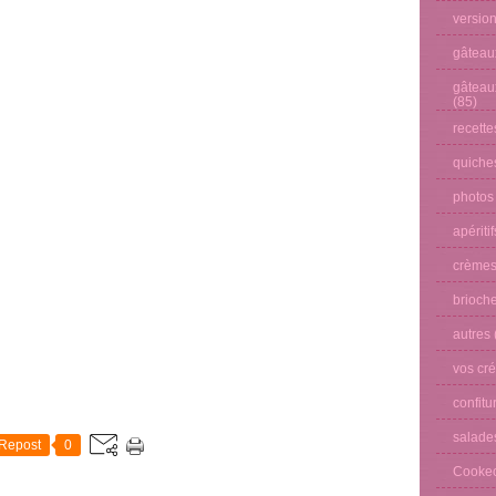
versio
gâteau
gâteau
(85)
recette
quiches
photos
apéritif
crèmes
brioche
autres
vos cré
confitu
salade
Repost
0
Cooke