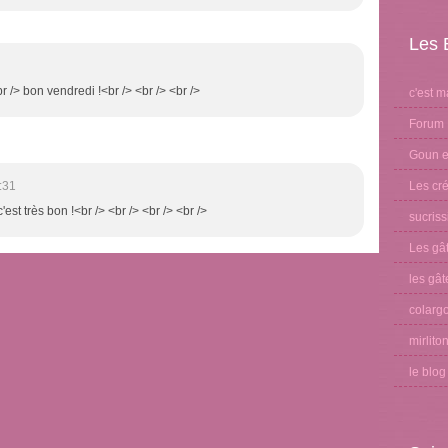
Les 
<br /> bon vendredi !<br /> <br /> <br />
c'est m
Forum 
Goun et
Les cré
:31
c'est très bon !<br /> <br /> <br /> <br />
sucris
Les gâ
les gât
colargo
mirlito
le blo