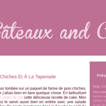
Prés
 Chiches Et À La Tapenade
Blog
: Ga
suis tombée sur un paquet de farine de pois chiches.
Descript
 j'allais bien en faire quelque chose. En farfouillant
destiné 
e jardin de nat
cette délicieuse recette de cake. Mon
gâteaux à
z le servir aussi bien en entrée avec une salade
le net. J