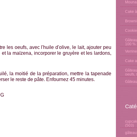
Mounas
Cake à
Browni
Cookie
Gâteau
100 % p
re les oeufs, avec l'huile d'olive, le lait, ajouter peu
Verrine
 et la maïzena, incorporer le gruyère et les lardons,
Cake a
Gâteau 
lé, la moitié de la préparation, mettre la tapenade
oeufs, 
erser le reste de pâte. Enfournez 45 minutes.
Gâteau
Caté
cupcake
(503)
gâteaux