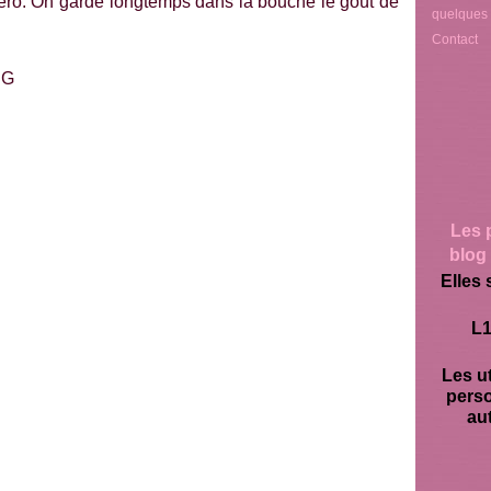
ro. On garde longtemps dans la bouche le goût de
quelques
Contact
Les 
blog 
Elles 
L1
Les ut
pers
aut