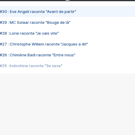
#30 : Eve Angeli raconte "Avant de partir"
#29 : MC Solaar raconte "Bouge de là"
28 : Lorie raconte "Je vais vite"
#27 : Christophe Willem raconte "Jacques a dit"
#26 : Chimène Badi raconte "Entre nous"
#25 : Indochine raconte "3e sexe"
#24 : Zaho raconte "C'est chelou"
#23 : Patrick Bruel raconte "Au café des délices"
#22 : Kyo raconte "Le chemin"
#21 : Nolwenn Leroy raconte "Cassé"
#20 : Patrick Hernandez raconte "Born to be alive"
#19 : Lorie raconte "Près de moi"