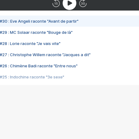
#30 : Eve Angeli raconte "Avant de partir"
#29 : MC Solaar raconte "Bouge de là"
28 : Lorie raconte "Je vais vite"
#27 : Christophe Willem raconte "Jacques a dit"
#26 : Chimène Badi raconte "Entre nous"
#25 : Indochine raconte "3e sexe"
#24 : Zaho raconte "C'est chelou"
#23 : Patrick Bruel raconte "Au café des délices"
#22 : Kyo raconte "Le chemin"
#21 : Nolwenn Leroy raconte "Cassé"
#20 : Patrick Hernandez raconte "Born to be alive"