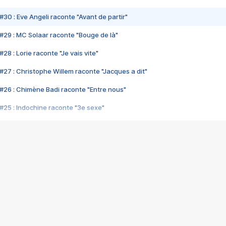
#30 : Eve Angeli raconte "Avant de partir"
#29 : MC Solaar raconte "Bouge de là"
28 : Lorie raconte "Je vais vite"
#27 : Christophe Willem raconte "Jacques a dit"
#26 : Chimène Badi raconte "Entre nous"
#25 : Indochine raconte "3e sexe"
#24 : Zaho raconte "C'est chelou"
#23 : Patrick Bruel raconte "Au café des délices"
#22 : Kyo raconte "Le chemin"
#21 : Nolwenn Leroy raconte "Cassé"
#20 : Patrick Hernandez raconte "Born to be alive"
#19 : Lorie raconte "Près de moi"